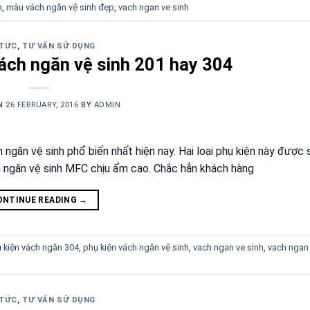
h
,
màu vách ngăn vệ sinh đẹp
,
vach ngan ve sinh
 TỨC
,
TƯ VẤN SỬ DỤNG
ách ngăn vệ sinh 201 hay 304
ON
26 FEBRUARY, 2016
BY
ADMIN
h ngăn vệ sinh phổ biến nhất hiện nay. Hai loại phụ kiện này được
 ngăn vệ sinh MFC chịu ẩm cao. Chắc hẳn khách hàng
ONTINUE READING
→
 kiện vách ngăn 304
,
phụ kiện vách ngăn vệ sinh
,
vach ngan ve sinh
,
vach ngan 
 TỨC
,
TƯ VẤN SỬ DỤNG