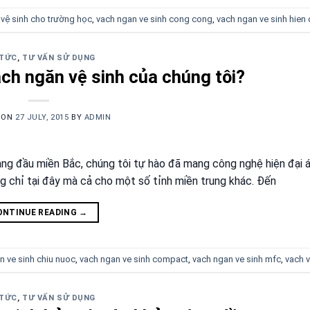
vệ sinh cho trường học
,
vach ngan ve sinh cong cong
,
vach ngan ve sinh hien 
 TỨC
,
TƯ VẤN SỬ DỤNG
ách ngăn vệ sinh của chúng tôi?
 ON
27 JULY, 2015
BY
ADMIN
 hàng đầu miền Bắc, chúng tôi tự hào đã mang công nghệ hiện đại 
ng chỉ tại đây mà cả cho một số tỉnh miền trung khác. Đến
ONTINUE READING
→
n ve sinh chiu nuoc
,
vach ngan ve sinh compact
,
vach ngan ve sinh mfc
,
vach v
 TỨC
,
TƯ VẤN SỬ DỤNG