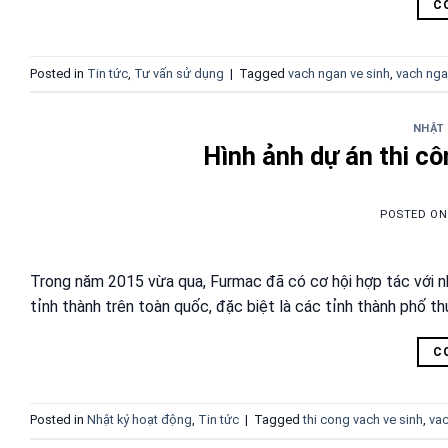
C
Posted in
Tin tức
,
Tư vấn sử dụng
|
Tagged
vach ngan ve sinh
,
vach nga
NHẬT
Hình ảnh dự án thi c
POSTED O
Trong năm 2015 vừa qua, Furmac đã có cơ hội hợp tác với nhi
tỉnh thành trên toàn quốc, đặc biệt là các tỉnh thành phố th
C
Posted in
Nhật ký hoạt động
,
Tin tức
|
Tagged
thi cong vach ve sinh
,
vac