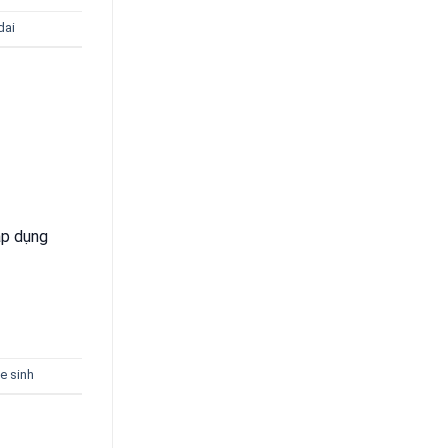
dai
áp dụng
e sinh