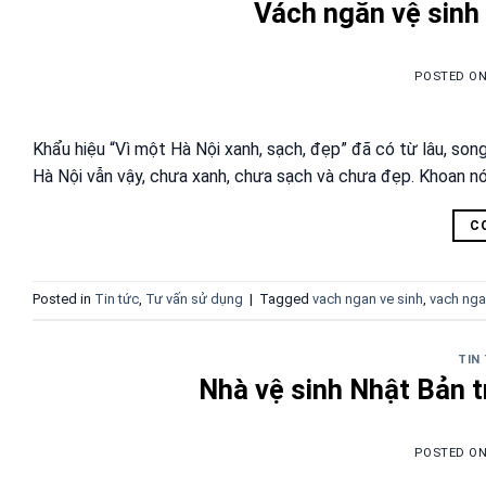
Vách ngăn vệ sinh
POSTED O
Khẩu hiệu “Vì một Hà Nội xanh, sạch, đẹp” đã có từ lâu, son
Hà Nội vẫn vậy, chưa xanh, chưa sạch và chưa đẹp. Khoan nói 
C
Posted in
Tin tức
,
Tư vấn sử dụng
|
Tagged
vach ngan ve sinh
,
vach ngan
TIN
Nhà vệ sinh Nhật Bản tr
POSTED O