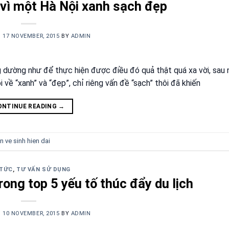
 vì một Hà Nội xanh sạch đẹp
N
17 NOVEMBER, 2015
BY
ADMIN
g dường như để thực hiện được điều đó quả thật quá xa vời, sau 
về “xanh” và “đẹp”, chỉ riêng vấn đề “sạch” thôi đã khiến
ONTINUE READING
→
 ve sinh hien dai
 TỨC
,
TƯ VẤN SỬ DỤNG
ong top 5 yếu tố thúc đẩy du lịch
N
10 NOVEMBER, 2015
BY
ADMIN