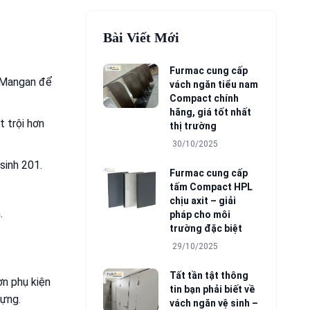
Bài Viết Mới
Furmac cung cấp
y Mangan để
vách ngăn tiểu nam
Compact chính
hãng, giá tốt nhất
 trội hơn
thị trường
30/10/2025
sinh 201.
Furmac cung cấp
tấm Compact HPL
chịu axit – giải
.
pháp cho môi
trường đặc biệt
29/10/2025
Tất tần tật thông
ơn phụ kiện
tin bạn phải biết về
dựng.
vách ngăn vệ sinh –