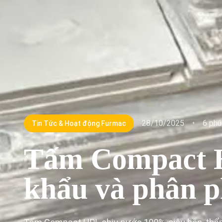
28/10/2025
•
6 phú
Tin Tức & Hoạt động Furmac
Tấm Compact 
khẩu và phân ph