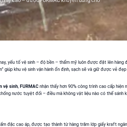
ẩm mỹ cao – được FURMAC khuyên dùng cho
 nay, yếu tố vệ sinh – độ bền – thẩm mỹ luôn được đặt lên hàng
n” giúp khu vệ sinh vận hành ổn định, sạch sẽ và giữ được vẻ đẹp
n vệ sinh
,
FURMAC
nhận thấy hơn 90% công trình cao cấp hiện 
hống nước tuyệt đối – điều mà không vật liệu nào có thể sánh k
tấm đặc cao áp, được tạo thành từ hàng trăm lớp giấy kraft ngâ