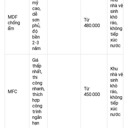
mỹ
nhà vệ
cao,
sinh
dễ
MDF
khô
sơn
Từ
chống
ráo,
phủ,
480.000
ẩm
không
độ
tiếp
bền
xúc
2-3
nước
năm
Giá
thấp
Khu
nhất,
nhà vệ
thi
sinh
công
khô
nhanh,
Từ
MFC
ráo,
thích
450.000
không
hợp
tiếp
công
xúc
trình
nước
ngắn
hạn