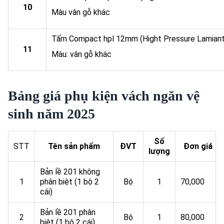
10
Màu vân gỗ khác
Tấm Compact hpl 12mm (Hight Pressure Lamian
11
Màu: vân gỗ khác
Bảng giá phụ kiện vách ngăn vệ
sinh năm 2025
Số
STT
Tên sản phẩm
ĐVT
Đơn giá
lượng
Bản lề 201 không
1
phân biệt (1 bộ 2
Bộ
1
70,000
cái)
Bản lề 201 phân
2
Bộ
1
80,000
biệt (1 bộ 2 cái)