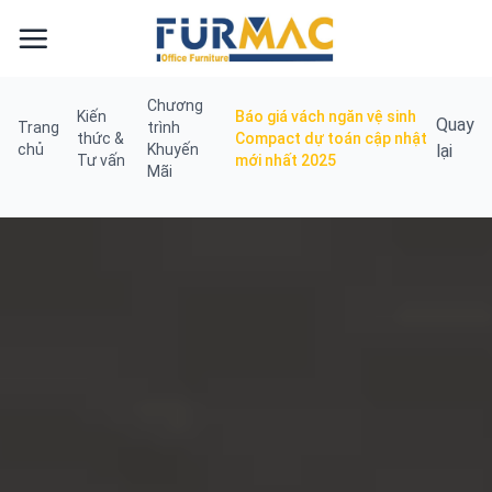
Skip
to
content
Chương
Kiến
Báo giá vách ngăn vệ sinh
Quay
Trang
trình
thức &
Compact dự toán cập nhật
chủ
Khuyến
lại
Tư vấn
mới nhất 2025
Mãi