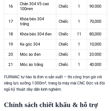
Chân 304 V5 cao
16
Chiếc
1
90.000
100mm
Khóa béo 304
17
Chiếc
1
70,000
trắng
18
Khóa béo 304 đen
Chiếc
11
80,000
19
Ke góc 304
Chiếc
1
10,000
20
Móc áo đen
Chiếc
1
20.000
21
Móc áo trắng
Chiếc
1
40.000
FURMAC tự hào là đơn vị sản xuất – thi công trọn gói với
năng lực xưởng 1.000m², trang bị máy mài CNC Đức và đội
ngũ kỹ thuật dày dặn kinh nghiệm.
Chính sách chiết khấu & hỗ trợ