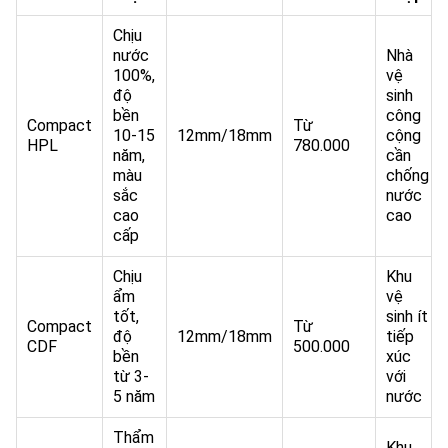
Chịu
nước
Nhà
100%,
vệ
độ
sinh
bền
công
Compact
Từ
10-15
12mm/18mm
cộng
HPL
780.000
năm,
cần
màu
chống
sắc
nước
cao
cao
cấp
Chịu
Khu
ẩm
vệ
tốt,
sinh ít
Compact
Từ
độ
12mm/18mm
tiếp
CDF
500.000
bền
xúc
từ 3-
với
5 năm
nước
Thẩm
Khu