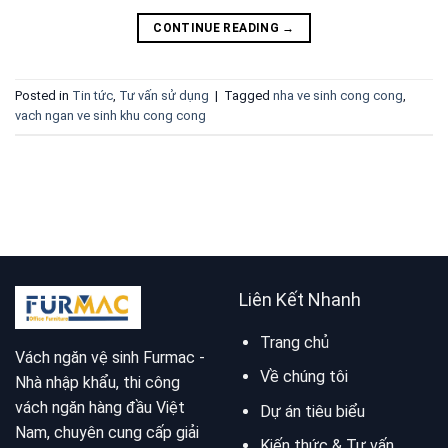
CONTINUE READING
→
Posted in
Tin tức
,
Tư vấn sử dụng
|
Tagged
nha ve sinh cong cong
,
vach ngan ve sinh khu cong cong
Liên Kết Nhanh
Trang chủ
Vách ngăn vệ sinh Furmac -
Về chúng tôi
Nhà nhập khẩu, thi công
vách ngăn hàng đầu Việt
Dự án tiêu biểu
Nam, chuyên cung cấp giải
Kiến thức & Tư vấn