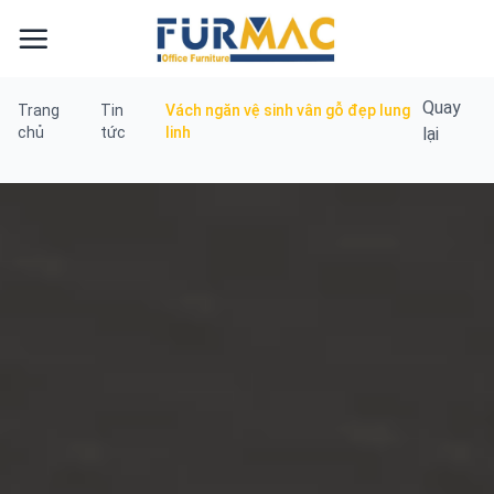
Skip
to
content
Quay
Trang
Tin
Vách ngăn vệ sinh vân gỗ đẹp lung
chủ
tức
linh
lại