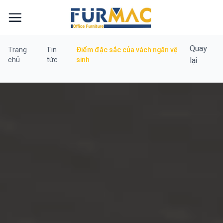
Skip
to
content
Quay
Trang
Tin
Điểm đặc sắc của vách ngăn vệ
chủ
tức
sinh
lại