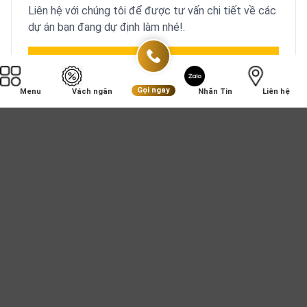
Liên hệ với chúng tôi để được tư vấn chi tiết về các
dự án bạn đang dự định làm nhé!.
Gọi ngay: 0937.998.688
Gọi ngay
Menu
Vách ngăn
Nhắn Tin
Liên hệ
Chat tư vấn
Mục lục
Vach ngan ve sinh là một trong những sản phẩm nội thất
mới có mặt trên thị trường thời gian gần đây được sử
dụng rộng rãi trong khu vệ sinh của các nhà hàng, khách
sạn, hội trường ...mang lại hiệu quả kinh tế cao, tiết kiệm
diện tích sử dụng, tạo cho công trình một dáng vẻ văn
minh, lịch sự.