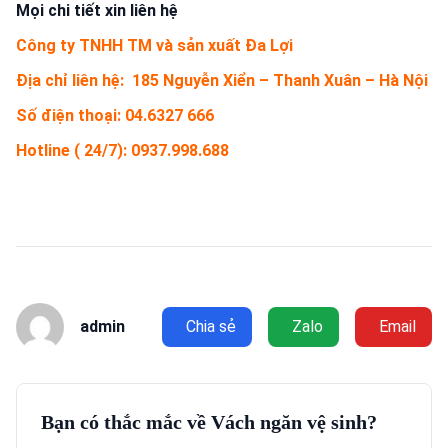
Mọi chi tiết xin liên hệ
Công ty TNHH TM
và s
ả
n xu
ấ
t
Đa Lợi
Đ
ị
a ch
ỉ
liên h
ệ
:
185 Nguyễn Xiển – Thanh Xuân
– Hà N
ộ
i
S
ố
đi
ệ
n tho
ạ
i:
04.6327 666
Hotline ( 24/7):
0937.998.688
admin
Chia sẻ
Zalo
Email
Bạn có thắc mắc về Vách ngăn vệ sinh?